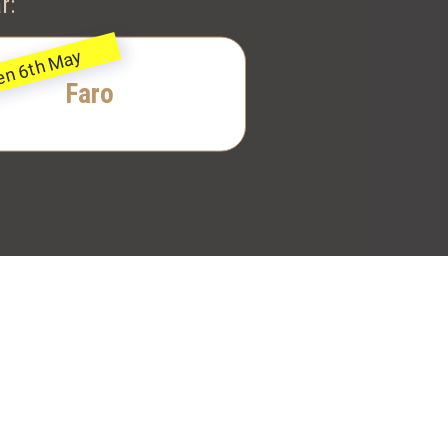
r:
Faro