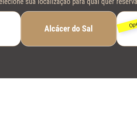
elecione sua localização para qual quer reserva
Alcácer do Sal