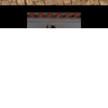
Reservar uma mesa / Book a table
Phone: (+351) 211 452 640
Ligue para a rede fixa nacional.
Email:
alcacer.do.sal@social.com.pt